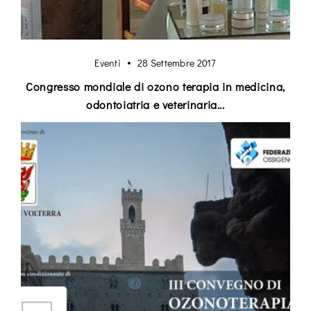
Don’t have an account?
Eventi
28 Settembre 2017
Congresso mondiale di ozono terapia in medicina,
Register
odontoiatria e veterinaria...