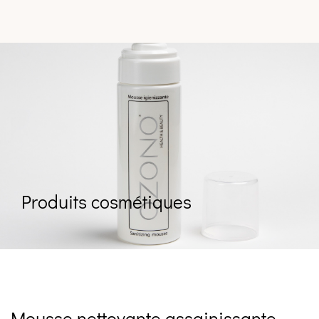
Produits cosmétiques
Mousse nettoyante assainissante