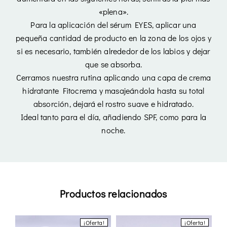
«plena».
Para la aplicación del sérum EYES, aplicar una
Login
pequeña cantidad de producto en la zona de los ojos y
si es necesario, también alrededor de los labios y dejar
que se absorba.
Cerramos nuestra rutina aplicando una capa de crema
hidratante Fitocrema y masajeándola hasta su total
absorción, dejará el rostro suave e hidratado.
Ideal tanto para el día, añadiendo SPF, como para la
Remember Me
Lost Password?
noche.
Don’t have an account?
Register
Productos relacionados
¡Oferta!
¡Oferta!