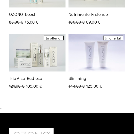
OZONO Boost
Nutrimento Profondo
83,00
€
75,00
€
100,00
€
89,00
€
In offerta!
In offerta!
Trio Viso Radioso
Slimming
121,00
€
105,00
€
144,00
€
125,00
€
-