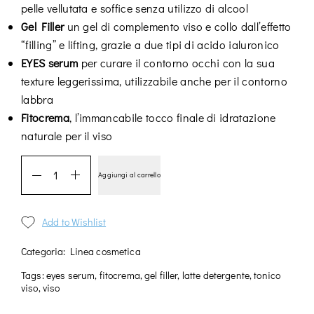
pelle vellutata e soffice senza utilizzo di alcool
Gel Filler
un gel di complemento viso e collo dall’effetto
“filling” e lifting, grazie a due tipi di acido ialuronico
EYES serum
per curare il contorno occhi con la sua
texture leggerissima, utilizzabile anche per il contorno
labbra
Fitocrema
, l’immancabile tocco finale di idratazione
naturale per il viso
Aggiungi al carrello
Add to Wishlist
Categoria:
Linea cosmetica
Tags:
eyes serum
,
fitocrema
,
gel filler
,
latte detergente
,
tonico
viso
,
viso