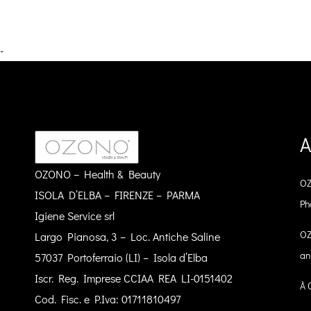
-
A
OZONO – Health & Beauty
OZ
ISOLA D’ELBA – FIRENZE – PARMA
Ph
Igiene Service srl
OZ
Largo Pianosa, 3 – Loc. Antiche Saline
an
57037 Portoferraio (LI) – Isola d’Elba
Iscr. Reg. Imprese CCIAA REA LI-0151402
À 
Cod. Fisc. e P.Iva: 01711810497