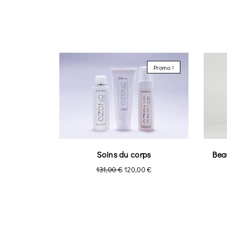
Promo !
Soins du corps
Bea
131,00
€
120,00
€