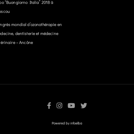
po “Buongiorno Italia” 2018 à
oscou
ngrès mondial d’ozonothérapie en
decine, dentisterie et médecine
térinaire – Ancône
Powered by
infoelba