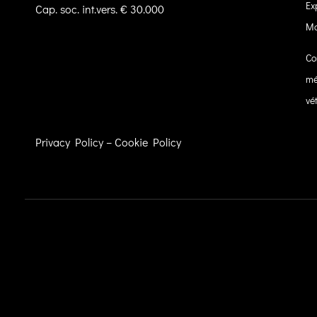
Ex
Cap. soc. int.vers. € 30.000
M
Co
mé
vé
Privacy Policy
–
Cookie Policy