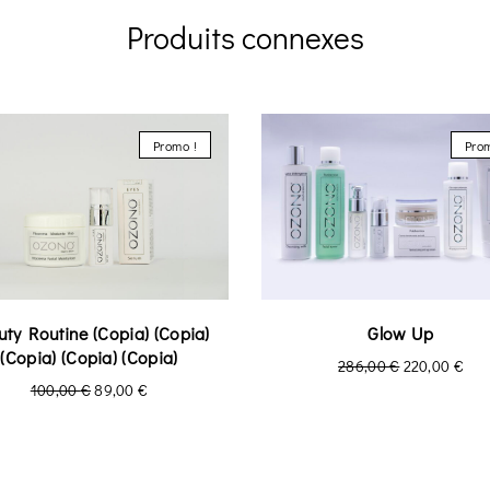
Produits connexes
Promo !
Prom
uty Routine (Copia) (Copia)
Glow Up
(Copia) (Copia) (Copia)
286,00
€
220,00
€
100,00
€
89,00
€