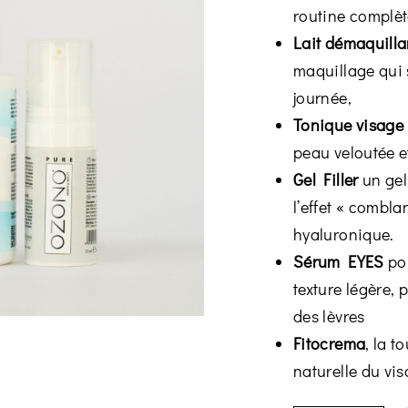
routine complèt
Lait démaquilla
maquillage qui 
journée,
Tonique visage
peau veloutée e
Gel Filler
un gel
l’effet « combla
hyaluronique.
Sérum EYES
pou
texture légère, 
des lèvres
Fitocrema
, la 
naturelle du vi