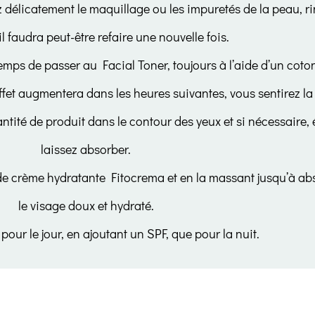
ez délicatement le maquillage ou les impuretés de la peau, 
Login
 faudra peut-être refaire une nouvelle fois.
 temps de passer au Facial Toner, toujours à l’aide d’un cot
effet augmentera dans les heures suivantes, vous sentirez la
ntité de produit dans le contour des yeux et si nécessaire,
laissez absorber.
e crème hydratante Fitocrema et en la massant jusqu’à abso
Remember Me
Lost Password?
le visage doux et hydraté.
pour le jour, en ajoutant un SPF, que pour la nuit.
Don’t have an account?
Register